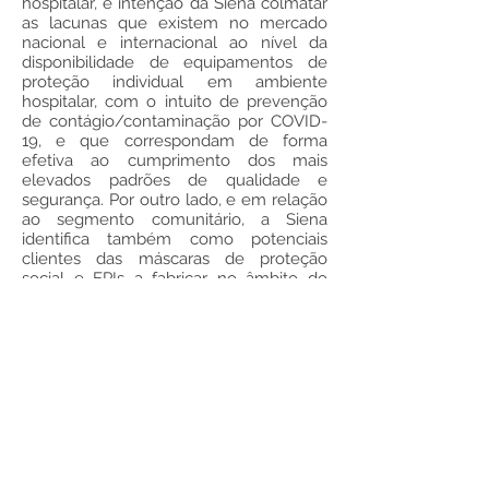
hospitalar, é intenção da Siena colmatar
as lacunas que existem no mercado
nacional e internacional ao nível da
disponibilidade de equipamentos de
proteção individual em ambiente
hospitalar, com o intuito de prevenção
de contágio/contaminação por COVID-
19, e que correspondam de forma
efetiva ao cumprimento dos mais
elevados padrões de qualidade e
segurança. Por outro lado, e em relação
ao segmento comunitário, a Siena
identifica também como potenciais
clientes das máscaras de proteção
social e EPIs a fabricar no âmbito do
projeto intervenientes das instituições
sociais e lares, nomeadamente, os
auxiliares de geriatria.
Como tal, o projeto ProtectForSiena
perspetiva, assim, a realização de um
conjunto de investimentos decisivos
para que a Siena conjugue diferentes
vantagens competitivas ao nível do
desempenho técnico dos novos
produtos (qualidade, rigor, segurança,